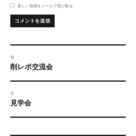
新しい投稿をメールで受け取る
投
前
稿
削レポ交流会
前
の
ナ
投
ビ
稿:
次
ゲ
見学会
次
の
ー
投
シ
稿: