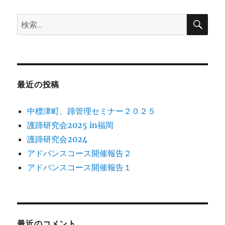
ョ
検
検
索
ン
索:
最近の投稿
中標津町、蹄管理セミナー２０２５
護蹄研究会2025 in福岡
護蹄研究会2024
アドバンスコース開催報告２
アドバンスコース開催報告１
最近のコメント