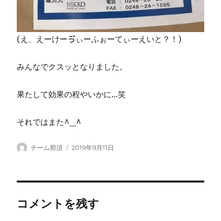
(え、えーけーゔぃーふぉーてぃーえいと？！)
みんなでクスッとなりました。
果たして効果の程やいかに…笑
それではまた^_^
投
投
チーム那須
2019年9月11日
稿
稿
者
日:
コメントを残す