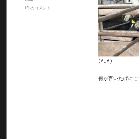
日:
ォ
夏
1件のコメント
ー
休
マ
み
ッ
へ
ト
の
(^｡^)
何か言いたげにこ