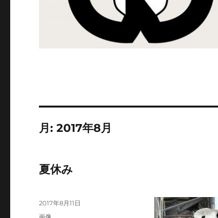
月:
2017年8月
夏休み
投
2017年8月11日
稿
フ
画像