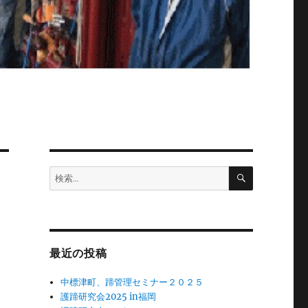
検
検
索
索:
最近の投稿
中標津町、蹄管理セミナー２０２５
護蹄研究会2025 in福岡