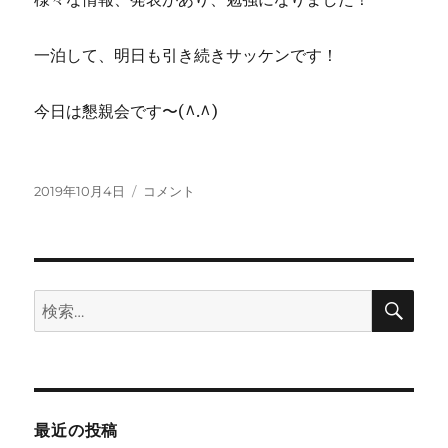
一泊して、明日も引き続きサッケンです！
今日は懇親会です〜(^.^)
投
サ
2019年10月4日
コメント
稿
ッ
日:
ケ
ン！
に
検
検
索
索:
最近の投稿