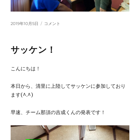
投
サ
2019年10月5日
コメント
稿
ッ
日:
ケ
ン
サッケン！
2！
に
こんにちは！
本日から、清里に上陸してサッケンに参加しており
ます(^.^)
早速、チーム那須の吉成くんの発表です！