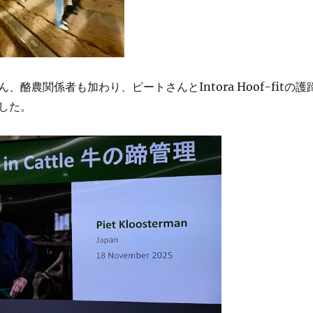
、酪農関係者も加わり、ピートさんとIntora Hoof-fitの護
した。