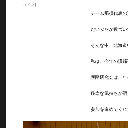
稿
中
コメント
日:
標
チーム那須代表の
津
町、
蹄
だいぶ冬が近づい
管
理
そんな中、北海道
セ
ミ
ナ
私は、今年の護蹄
ー
２
０
護蹄研究会は、年
２
５
残念な気持ちが消
に
参加を進めてくれ