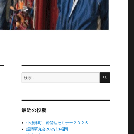
検
検
索
索:
最近の投稿
中標津町、蹄管理セミナー２０２５
護蹄研究会2025 in福岡