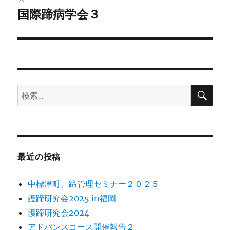
ゲ
国際蹄病学会３
次
の
ー
投
シ
稿:
ョ
検
検
索
ン
索:
最近の投稿
中標津町、蹄管理セミナー２０２５
護蹄研究会2025 in福岡
護蹄研究会2024
アドバンスコース開催報告２