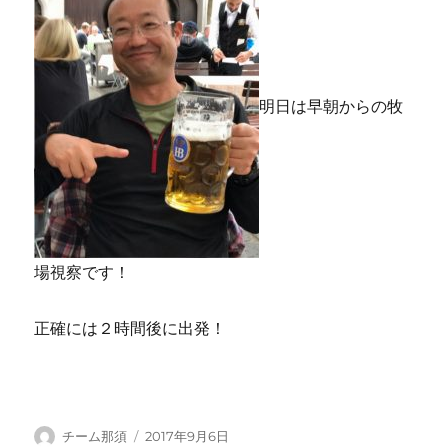
明日は早朝からの牧
場視察です！
正確には２時間後に出発！
投
投
チーム那須
2017年9月6日