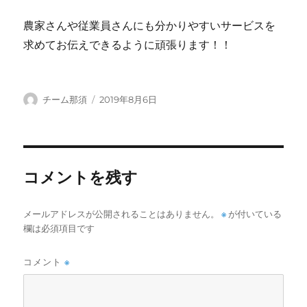
農家さんや従業員さんにも分かりやすいサービスを
求めてお伝えできるように頑張ります！！
投
投
チーム那須
2019年8月6日
稿
稿
者
日:
コメントを残す
メールアドレスが公開されることはありません。
※
が付いている
欄は必須項目です
コメント
※