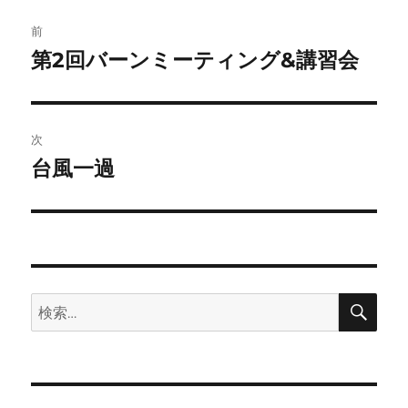
投
前
稿
第2回バーンミーティング&講習会
前
の
ナ
投
ビ
稿:
次
ゲ
台風一過
次
の
ー
投
シ
稿:
ョ
検
検
索
ン
索: