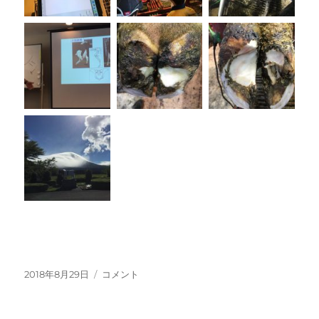
投
ア
2018年8月29日
コメント
稿
ド
日:
バ
ン