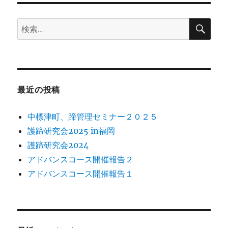
ス
コ
検
検
索
ー
索:
ス‼︎
に
最近の投稿
中標津町、蹄管理セミナー２０２５
護蹄研究会2025 in福岡
護蹄研究会2024
アドバンスコース開催報告２
アドバンスコース開催報告１