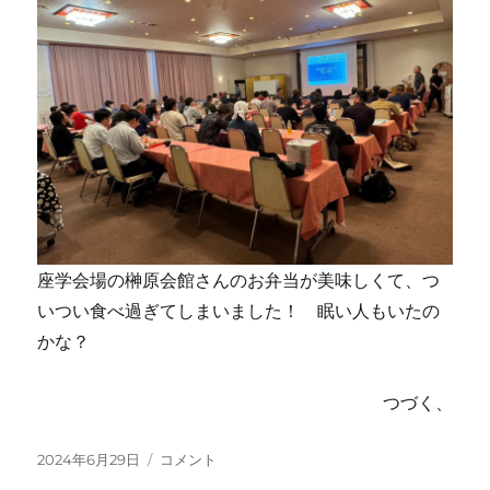
座学会場の榊原会館さんのお弁当が美味しくて、つ
いつい食べ過ぎてしまいました！ 眠い人もいたの
かな？
つづく、
投
ア
2024年6月29日
コメント
稿
ド