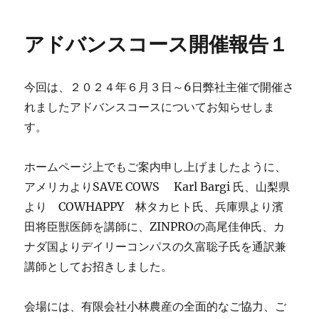
日:
バ
ン
アドバンスコース開催報告１
ス
コ
ー
今回は、２０２４年６月３日～6日弊社主催で開催さ
ス
開
れましたアドバンスコースについてお知らせしま
催
す。
報
告
２
ホームページ上でもご案内申し上げましたように、
に
アメリカよりSAVE COWS Karl Bargi 氏、山梨県
より COWHAPPY 林タカヒト氏、兵庫県より濱
田将臣獣医師を講師に、ZINPROの高尾佳伸氏、カ
ナダ国よりデイリーコンパスの久富聡子氏を通訳兼
講師としてお招きしました。
会場には、有限会社小林農産の全面的なご協力、ご