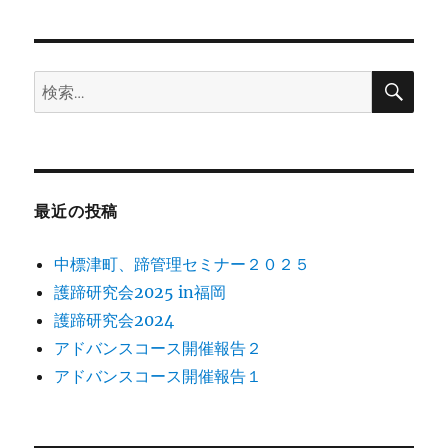
日:
バ
ン
ス
コ
検
検
索
ー
索:
ス
開
催
報
告
最近の投稿
１
に
中標津町、蹄管理セミナー２０２５
護蹄研究会2025 in福岡
護蹄研究会2024
アドバンスコース開催報告２
アドバンスコース開催報告１