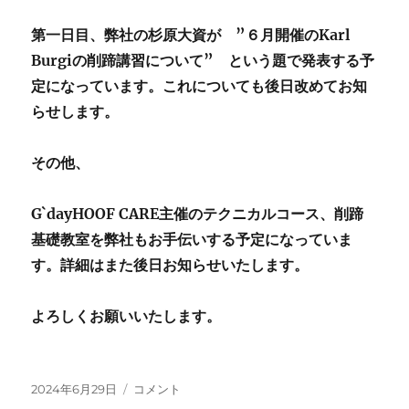
第一日目、弊社の杉原大資が ”６月開催のKarl
Burgiの削蹄講習について” という題で発表する予
定になっています。これについても後日改めてお知
らせします。
その他、
G`dayHOOF CARE主催のテクニカルコース、削蹄
基礎教室を弊社もお手伝いする予定になっていま
す。詳細はまた後日お知らせいたします。
よろしくお願いいたします。
投
ア
2024年6月29日
コメント
稿
ド