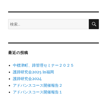
稿
年
日:
に
検
検
索
索:
最近の投稿
中標津町、蹄管理セミナー２０２５
護蹄研究会2025 in福岡
護蹄研究会2024
アドバンスコース開催報告２
アドバンスコース開催報告１