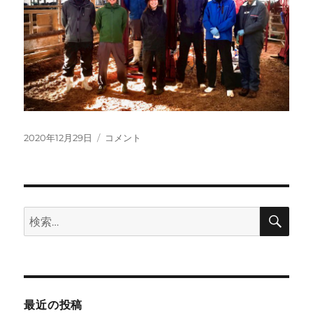
投
仕
2020年12月29日
コメント
稿
事
日:
納
め
に
検
検
索
索:
最近の投稿