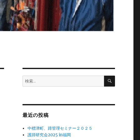
検
検
索
索:
最近の投稿
中標津町、蹄管理セミナー２０２５
護蹄研究会2025 in福岡