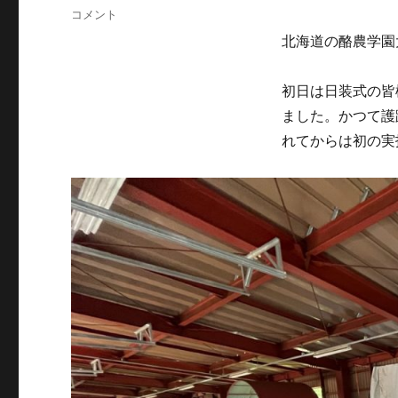
稿
2023
コメント
日:
護
北海道の酪農学園
蹄
研
究
初日は日装式の皆
会
ました。かつて護
in
れてからは初の実
酪
農
学
園
大
学
に