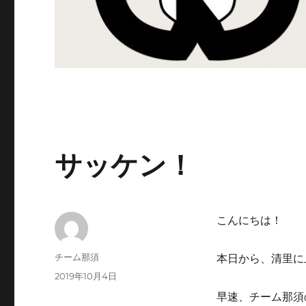
サッケン！
こんにちは！
投
チーム那須
本日から、清里に
稿
投
2019年10月4日
者
稿
早速、チーム那須
日: