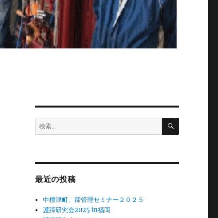
検
検
索
索:
最近の投稿
中標津町、蹄管理セミナー２０２５
護蹄研究会2025 in福岡