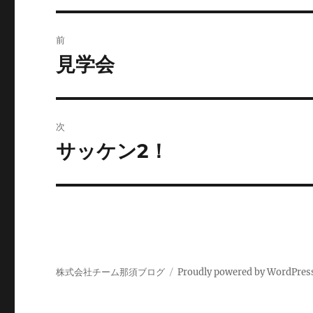
投
前
稿
見学会
前
の
ナ
投
ビ
稿:
次
ゲ
サッケン2！
次
の
ー
投
シ
稿:
ョ
ン
株式会社チーム那須ブログ
Proudly powered by WordPres