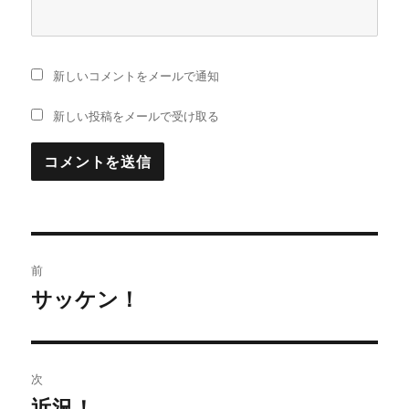
新しいコメントをメールで通知
新しい投稿をメールで受け取る
投
前
稿
サッケン！
前
の
ナ
投
ビ
稿:
次
ゲ
近況！
次