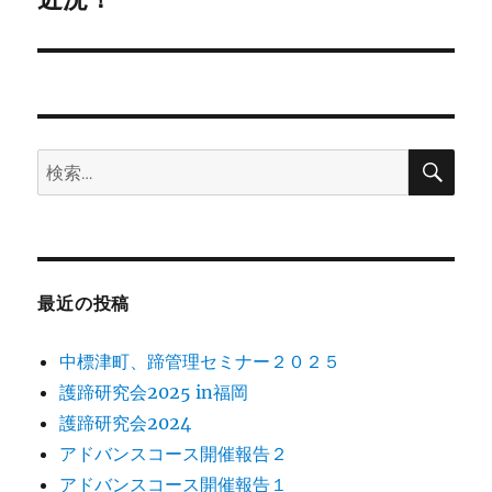
の
ー
投
シ
稿:
ョ
検
検
索
ン
索:
最近の投稿
中標津町、蹄管理セミナー２０２５
護蹄研究会2025 in福岡
護蹄研究会2024
アドバンスコース開催報告２
アドバンスコース開催報告１