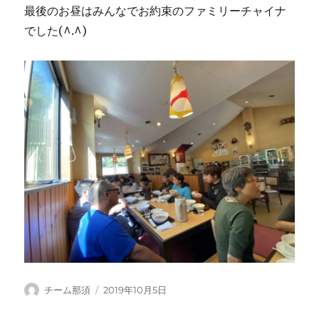
最後のお昼はみんなでお約束のファミリーチャイナ
でした(^.^)
投
投
チーム那須
2019年10月5日
稿
稿